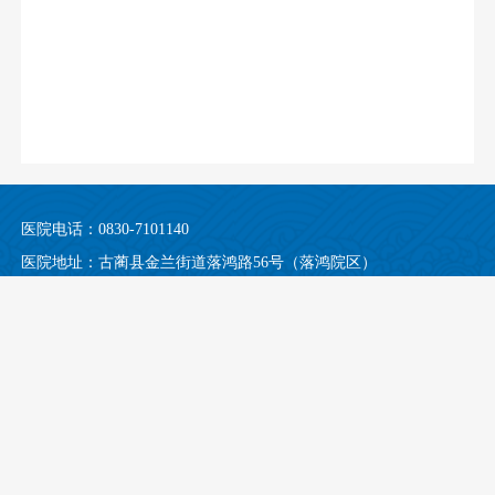
医院电话：0830-7101140
医院地址：古蔺县金兰街道落鸿路56号（落鸿院区）
古蔺县金兰街道东新街92号（均吾院区）
门诊时间：08:00-12:00，13:00-16:30（无假日医院）
Copyright©2020-2025 All Rights Reserved 版权所有：古蔺县中医医院 隐私
及法律声明
互联网网站备案/许可证号
蜀ICP备19027604号-2