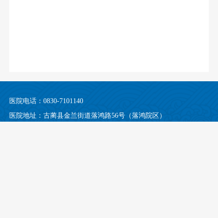
医院电话：0830-7101140
医院地址：古蔺县金兰街道落鸿路56号（落鸿院区）
古蔺县金兰街道东新街92号（均吾院区）
门诊时间：08:00-12:00，13:00-16:30（无假日医院）
Copyright©2020-2025 All Rights Reserved 版权所有：古蔺县中医医院 隐私
及法律声明
互联网网站备案/许可证号
蜀ICP备19027604号-2