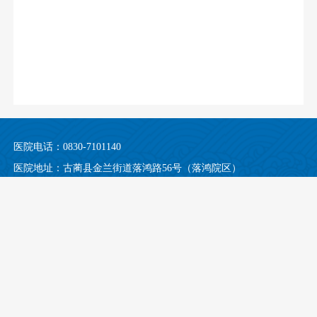
医院电话：0830-7101140
医院地址：古蔺县金兰街道落鸿路56号（落鸿院区）
古蔺县金兰街道东新街92号（均吾院区）
门诊时间：08:00-12:00，13:00-16:30（无假日医院）
Copyright©2020-2025 All Rights Reserved 版权所有：古蔺县中医医院 隐私
及法律声明
互联网网站备案/许可证号
蜀ICP备19027604号-2